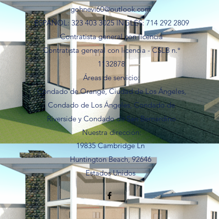
gohnevi60@outlook.com
ESPAÑOL: 323 403 3025 INGLÉS: 714 292 2809
Contratista general con licencia
Contratista general con licencia - CSLB n.°
1132878
Áreas de servicio:
Condado de Orange, Ciudad de Los Ángeles,
Condado de Los Ángeles, Condado de
Riverside y Condado de San Bernardino
Nuestra dirección:
19835 Cambridge Ln
Huntington Beach, 92646
Estados Unidos