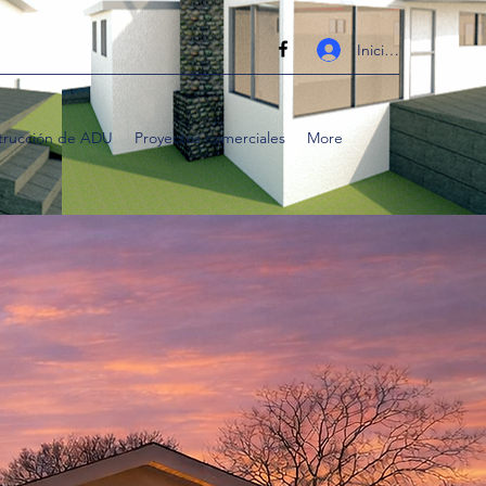
Iniciar sesión
trucción de ADU
Proyectos comerciales
More