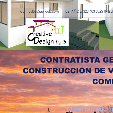
gohnevi60@outlook.com
ESPAÑOL: 323 403 3025 INGLÉ
CONTRATISTA GE
CONSTRUCCIÓN DE V
COM
Diseñamos, t