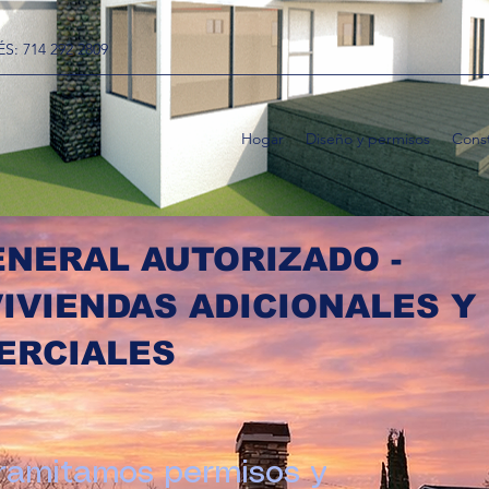
S: 714 292 2809
Hogar
Diseño y permisos
Cons
NERAL AUTORIZADO -
IVIENDAS ADICIONALES Y
ERCIALES
ramitamos permisos y