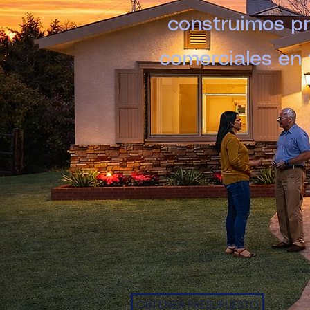
construimos pr
comerciales en t
OBTENER PRESUPUESTO